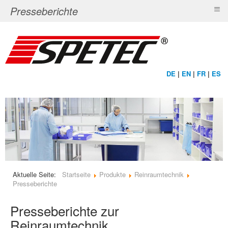
≡
Presseberichte
DE
|
EN
|
FR
|
ES
Aktuelle Seite:
Startseite
Produkte
Reinraumtechnik
Presseberichte
Presseberichte zur
Reinraumtechnik