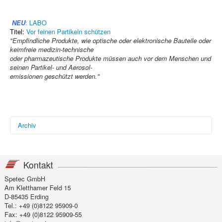
NEU
:
LABO
Titel:
Vor feinen Partikeln schützen
"Empfindliche Produkte, wie optische oder elektronische Bauteile oder
keimfreie medizin-technische
oder pharmazeutische Produkte müssen auch vor dem Menschen und
seinen Partikel- und Aerosol-
emissionen geschützt werden."
Archiv
Mikroproduktion, Ausga
be
Titel:
(K)eine unsichtbare Bedrohung
Kontakt
"Nicht nur auf uns Mesnchen, sondern auch auf
mikroelektronische Produkte hat Feinstaub negative
Spetec GmbH
Auswirkungen.
Am Kletthamer Feld 15
Verschiedene technische Möglichkeiten, eingebunden in ein
D-85435 Erding
Gesamtkonzept, sorgen dafür, dass die Funktion
Tel.: +49 (0)8122 95909-0
des Produkts nicht beeinträtchtigt wird."
Fax: +49 (0)8122 95909-55