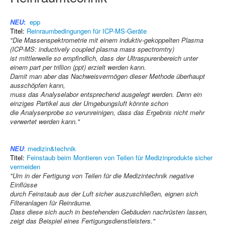
NEU
:
epp
Titel:
Reinraumbedingungen für ICP-MS-Geräte
"Die Massenspektrometrie mit einem induktiv-gekoppelten Plasma
(ICP-MS: inductively coupled plasma mass spectromtry)
ist mittlerweile so empfindlich, dass der Ultraspurenbereich unter
einem part per trillion (ppt) erzielt werden kann.
Damit man aber das Nachweisvermögen dieser Methode überhaupt
ausschöpfen kann,
muss das Analyselabor entsprechend ausgelegt werden. Denn ein
einziges Partikel aus der Umgebungsluft könnte schon
die Analysenprobe so verunreinigen, dass das Ergebnis nicht mehr
verwertet werden kann."
NEU
:
medizin&technik
Titel:
Feinstaub beim Montieren von Teilen für Medizinprodukte sicher
vermeiden
"Um in der Fertigung von Teilen für die Medizintechnik negative
Einflüsse
durch Feinstaub aus der Luft sicher auszuschließen, eignen sich
Filteranlagen für Reinräume.
Dass diese sich auch in bestehenden Gebäuden nachrüsten lassen,
zeigt das Beispiel eines Fertigungsdienstleisters."