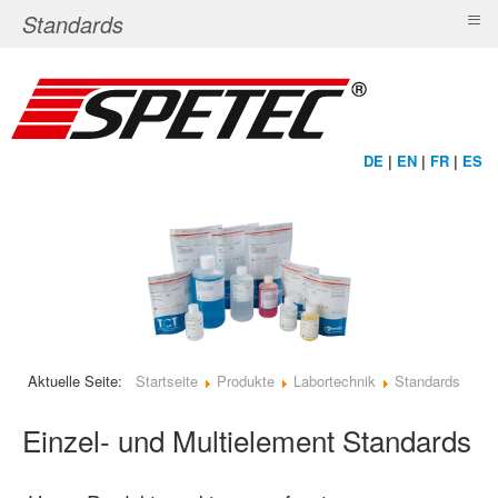
≡
Standards
DE
|
EN
|
FR
|
ES
Aktuelle Seite:
Startseite
Produkte
Labortechnik
Standards
Einzel- und Multielement Standards