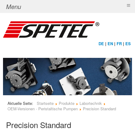
≡
Menu
DE
|
EN
|
FR
|
ES
Aktuelle Seite:
Startseite
Produkte
Labortechnik
OEM-Versionen - Peristaltische Pumpen
Precision Standard
Precision Standard