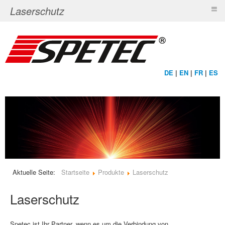
≡
Laserschutz
DE
|
EN
|
FR
|
ES
Aktuelle Seite:
Startseite
Produkte
Laserschutz
Laserschutz
Spetec ist Ihr Partner, wenn es um die Verbindung von