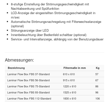
8-stufige Einstellung der Strömungsgeschwindigkeit mit
Nachtabsenkung und Spülfunktion
LCD-Anzeige der eingestellten Strömungsgeschwindigkeit in
m/sec
Automatische Strömungsnachregelung mit Filterwechselanzeige
(optional)
Störungsanzeige über LED
Innenbeleuchtung über Bedienfeld schaltbar (optional)
Service- und Intervallanzeige, abhängig von der Benutzungsdauer
Abmessungen:
Bezeichnung
Filtermaße in mm
Kg
Laminar Flow Box FBS 37-Standard
610 x 610
57
Laminar Flow Box FBS 56-Standard
915 x 610
67
Laminar Flow Box FBS 75-Standard
1220 x 610
86
Laminar Flow Box FBS 93-Standard
1525 x 610
96
Laminar Flow Box FBS 112-Standard
1830 x 610
106