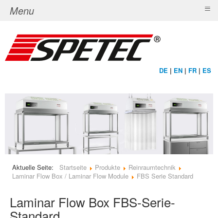
≡
Menu
DE
|
EN
|
FR
|
ES
Aktuelle Seite:
Startseite
Produkte
Reinraumtechnik
Laminar Flow Box / Laminar Flow Module
FBS Serie Standard
Laminar Flow Box FBS-Serie-
Standard