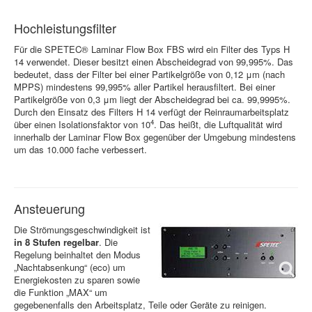
Hochleistungsfilter
Für die SPETEC® Laminar Flow Box FBS wird ein Filter des Typs H
14 verwendet. Dieser besitzt einen Abscheidegrad von 99,995%. Das
bedeutet, dass der Filter bei einer Partikelgröße von 0,12 μm (nach
MPPS) mindestens 99,995% aller Partikel herausfiltert. Bei einer
Partikelgröße von 0,3 μm liegt der Abscheidegrad bei ca. 99,9995%.
Durch den Einsatz des Filters H 14 verfügt der Reinraumarbeitsplatz
4
über einen Isolationsfaktor von 10
. Das heißt, die Luftqualität wird
innerhalb der Laminar Flow Box gegenüber der Umgebung mindestens
um das 10.000 fache verbessert.
Ansteuerung
Die Strömungsgeschwindigkeit ist
in 8 Stufen regelbar
. Die
Regelung beinhaltet den Modus
„Nachtabsenkung“ (eco) um
Energiekosten zu sparen sowie
die Funktion „MAX“ um
gegebenenfalls den Arbeitsplatz, Teile oder Geräte zu reinigen.