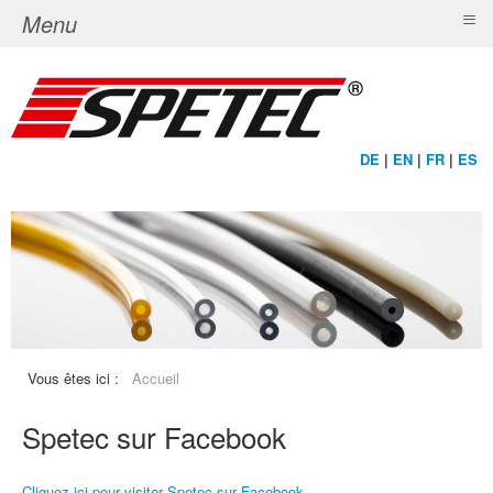
≡
Menu
DE
|
EN
|
FR
|
ES
Vous êtes ici :
Accueil
Spetec sur Facebook
Cliquez ici pour visiter Spetec sur Facebook