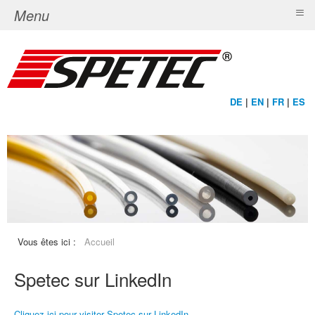
≡
Menu
DE
|
EN
|
FR
|
ES
Vous êtes ici :
Accueil
Spetec sur LinkedIn
Cliquez ici pour visiter Spetec sur LinkedIn